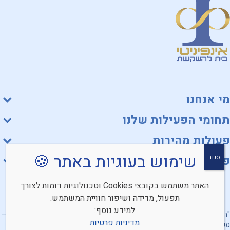
מי אנחנו
תחומי הפעילות שלנו
פעולות מהירות
שימוש בעוגיות באתר 🍪
סגור
פורטלים
האתר משתמש בקובצי Cookies וטכנולוגיות דומות לצורך
תפעול, מדידה ושיפור חוויית המשתמש.
למידע נוסף:
"השירותים ניתנים על ידי אינפיניטי ניהול תיקי השקעות (בישראל ובעולם) בע"מ –
מדיניות פרטיות
מנהל תיקים ואיניפיניטי ניהול השתלמות וגמל בע"מ – חברה מנהלת ומשווק