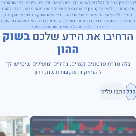
לחברה אין אחריות לכל נזק ו/או אובדן ו/או הוצאה מכל סוג שייגרמו למי שמסתמך
על האמור, כולו או חלקו. אין לראות באמור שיווק/ייעוץ פנסיוני ואין בו כדי להוות
תחליף לייעוץ/שיווק פנסיוני או ייעוץ מס בידי יועץ/משווק פנסיוני או יועץ מס,
המתחשב בנתונים ובצרכים המיוחדים של כל אדם. אין במידה על תשואות שהושגו
בעבר כדי להצביע על תשואות שתושגנה בעתיד.
הרחיבו את הידע שלכם
בשוק
ההון
גלה סדרת סרטונים קצרים, בהירים ומועילים שיסייעו לך
להעמיק בהשקעות ובשוק ההון
הכל
כתבו עלינו