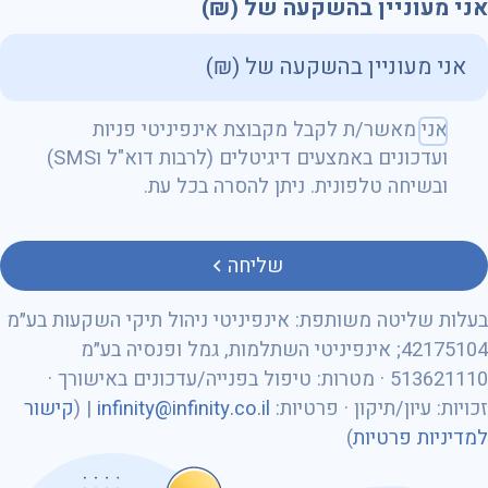
אני מעוניין בהשקעה של (₪)
שם מלא
אני מאשר/ת לקבל מקבוצת אינפיניטי פניות
ועדכונים באמצעים דיגיטלים (לרבות דוא"ל וSMS)
ובשיחה טלפונית. ניתן להסרה בכל עת.
טלפון
שליחה
בעלות שליטה משותפת: אינפיניטי ניהול תיקי השקעות בע״מ
42175104; אינפיניטי השתלמות, גמל ופנסיה בע״מ
513621110 · מטרות: טיפול בפנייה/עדכונים באישורך ·
מספר ת״ז
זכויות: עיון/תיקון · פרטיות:
infinity@infinity.co.il
| (
קישור
למדיניות פרטיות
)