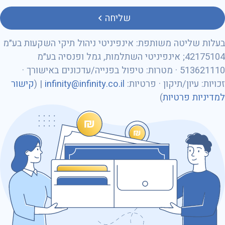
טלפון
שליחה
בעלות שליטה משותפת: אינפיניטי ניהול תיקי השקעות בע״מ
42175104; אינפיניטי השתלמות, גמל ופנסיה בע״מ
513621110 · מטרות: טיפול בפנייה/עדכונים באישורך ·
מספר ת״ז
זכויות: עיון/תיקון · פרטיות:
infinity@infinity.co.il
| (
קישור
למדיניות פרטיות
)
כתובת דוא״ל
נושא הפנייה