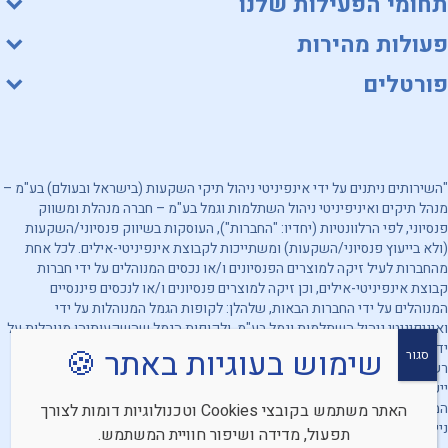
תחומי הפעילות שלנו
פעולות מהירות
פורטלים
"השירותים ניתנים על ידי אינפיניטי ניהול תיקי השקעות (בישראל ובעולם) בע"מ –
מנהל תיקים ואיניפיניטי ניהול השתלמות וגמל בע"מ – חברה מנהלת ומשווק
פנסיוני, לפי הרלוונטיות (יחדיו: "החברות"), העוסקות בשיווק פנסיוני/השקעות
(ולא בייעוץ פנסיוני/השקעות) ומשתייכות לקבוצת אינפיניטי-אילים. לכל אחת
מהחברות לעיל זיקה למוצרים הפנסיונים ו/או נכסים המנוהלים על ידי חברות
קבוצת אינפיניטי-אילים, וכן זיקה למוצרים פנסיונים ו/או לנכסים פיננסיים
המנוהלים על ידי החברות הבאות, שלהלן: לקופות הגמל המנוהלות על ידי
ואיניפיניטי ניהול השתלמות וגמל בע"מ, ולקופות הגמל שהשקעותיהן מנוהלות על
ידי אינפיניטי ניהול תיקי השקעות (בישראל ובעולם) בע"מ. מובהר, כי החברות
שימוש בעוגיות באתר 🍪
סגור
רשאיות להעדיף מוצרים ו/או נכסים פיננסיים אחרים. האמור לעיל אינו מהווה
ייעוץ/שיווק השקעות ו/או ייעוץ/שיווק פנסיוני ו/או תחליף לייעוץ/שיווק כאמור
המתחשב בנתונים ובצרכים המיוחדים של כל אדם וכן אינו מהווה הצעה לרכישת
האתר משתמש בקובצי Cookies וטכנולוגיות דומות לצורך
ניירות ערך. אין לראות באמור לעיל התחייבות החברות להשגת תשואה כלשהי.
תפעול, מדידה ושיפור חוויית המשתמש.