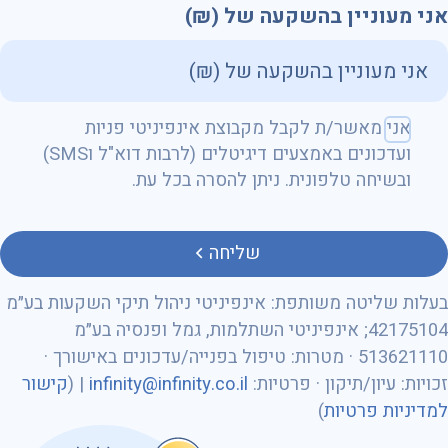
אני מעוניין בהשקעה של (₪)
שם מלא
אני מאשר/ת לקבל מקבוצת אינפיניטי פניות
ועדכונים באמצעים דיגיטלים (לרבות דוא"ל וSMS)
ובשיחה טלפונית. ניתן להסרה בכל עת.
טלפון
שליחה
בעלות שליטה משותפת: אינפיניטי ניהול תיקי השקעות בע״מ
42175104; אינפיניטי השתלמות, גמל ופנסיה בע״מ
513621110 · מטרות: טיפול בפנייה/עדכונים באישורך ·
מספר ת״ז
זכויות: עיון/תיקון · פרטיות:
infinity@infinity.co.il
| (
קישור
למדיניות פרטיות
)