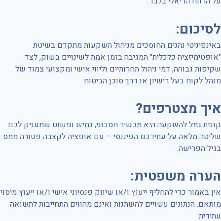
על הרווח הריאלי בלבד.
לסיכום
:
באינפיניטי נהנים החוסכים מניהול השקעות מתקדם בשיטת
"אופטימיזציה כלכלית" המגיבה בזמן אמת לשינויים בשוק, לצד
שקיפות גבוהה, דמי ניהול תחרותיים וליווי אישי ומקצועי צמוד של
מנהל לקוח בעל רישיון או דרך סוכן הביטוח.
איך מצטרפים
?
קופת גמל להשקעה היא מכשיר חסכוני, גמיש ופשוט שמעניק לכם
שליטה מלאה על עתידכם הפיננסי – עם אופציה לקצבה פטורה ממס
בגיל הפרישה.
הערה משפטית
:
אין באמור כדי להחליף ייעוץ ו/או שיווק פנסיוני אישי ו/או ייעוץ מיסוי
מותאם. הנתונים עשויים להשתנות ואינם מהווים התחייבות לתשואה
עתידית.