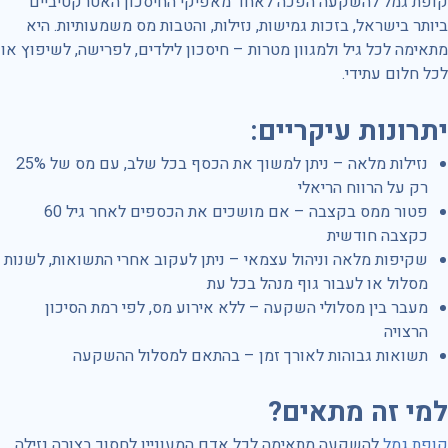
קופת גמל להשקעה הפכה לאחד מאפיקי החיסכון האטרקטיביים
ביותר בישראל, בזכות גמישות, נזילות, והטבות מס משמעותיות. היא
מתאימה לכל גיל ולמגוון מטרות – חיסכון לילדים, לפרישה, לשיפוץ או
לכל חלום עתידי.
יתרונות עיקריים
:
נזילות מלאה – ניתן למשוך את הכסף בכל שלב, עם מס של 25%
רק על הרווח הריאלי
פטור ממס בקצבה – אם מושכים את הכספים לאחר גיל 60
כקצבה חודשית
שקיפות מלאה וניהול עצמאי – ניתן לעקוב אחרי התשואות, לשנות
מסלול או לעבור גוף מנהל בכל עת
מעבר בין מסלולי השקעה – ללא אירוע מס, לפי רמת הסיכון
הרצויה
תשואות גבוהות לאורך זמן – בהתאם למסלול ההשקעה
למי זה מתאים
?
קופת גמל
להשקעה מתאימה לכל אדם המעוניין לחסוך בצורה נזילה