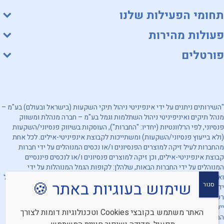
תחומי הפעילות שלנו
פעולות מהירות
פורטלים
"השירותים ניתנים על ידי אינפיניטי ניהול תיקי השקעות (בישראל ובעולם) בע"מ –
מנהל תיקים ואיניפיניטי ניהול השתלמות וגמל בע"מ – חברה מנהלת ומשווק
פנסיוני, לפי הרלוונטיות (יחדיו: "החברות"), העוסקות בשיווק פנסיוני/השקעות
(ולא בייעוץ פנסיוני/השקעות) ומשתייכות לקבוצת אינפיניטי-אילים. לכל אחת
מהחברות לעיל זיקה למוצרים הפנסיונים ו/או נכסים המנוהלים על ידי חברות
קבוצת אינפיניטי-אילים, וכן זיקה למוצרים פנסיונים ו/או לנכסים פיננסיים
המנוהלים על ידי החברות הבאות, שלהלן: לקופות הגמל המנוהלות על ידי
ואיניפיניטי ניהול השתלמות וגמל בע"מ, ולקופות הגמל שהשקעותיהן מנוהלות על
שימוש בעוגיות באתר 🍪
סגור
ידי אינפיניטי ניהול תיקי השקעות (בישראל ובעולם) בע"מ. מובהר, כי החברות
רשאיות להעדיף מוצרים ו/או נכסים פיננסיים אחרים. האמור לעיל אינו מהווה
ייעוץ/שיווק השקעות ו/או ייעוץ/שיווק פנסיוני ו/או תחליף לייעוץ/שיווק כאמור
האתר משתמש בקובצי Cookies וטכנולוגיות דומות לצורך
המתחשב בנתונים ובצרכים המיוחדים של כל אדם וכן אינו מהווה הצעה לרכישת