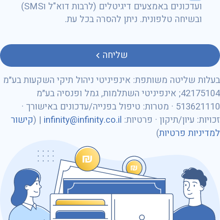
ועדכונים באמצעים דיגיטלים (לרבות דוא"ל וSMS)
ובשיחה טלפונית. ניתן להסרה בכל עת.
טלפון
שליחה
בעלות שליטה משותפת: אינפיניטי ניהול תיקי השקעות בע״מ
42175104; אינפיניטי השתלמות, גמל ופנסיה בע״מ
513621110 · מטרות: טיפול בפנייה/עדכונים באישורך ·
מספר ת״ז
זכויות: עיון/תיקון · פרטיות:
infinity@infinity.co.il
| (
קישור
למדיניות פרטיות
)
כתובת דוא״ל