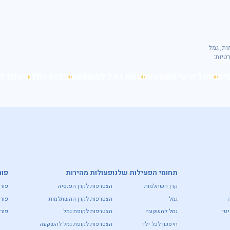
42; אינפיניטי השתלמות, גמל
יה
ניהול תיקי השקעות
קופת גמל להשקעה
קופות גמל
חיסכון ל
תחומי הפעילות שלנו
פעולות מהירות
פור
קרן השתלמות
הצטרפות לקרן הפנסיה
פור
גמל
הצטרפות לקרן ההשתלמות
פור
טי
גמל להשקעה
הצטרפות לקופת גמל
פורט
חיסכון לכל ילד
הצטרפות לקופת גמל להשקעה