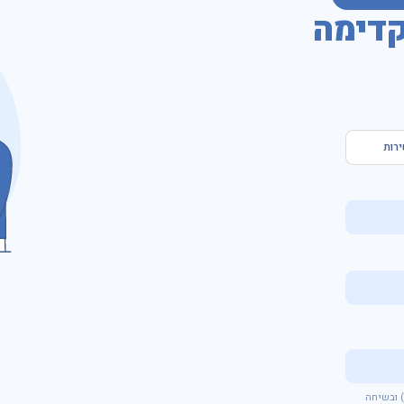
דימה
ירות
אני מאשר/ת לקבל מקבוצת אינפיניטי פניות ועדכונים באמצעים דיגיטלים (לרבות דוא"ל וSMS) ובשיחה