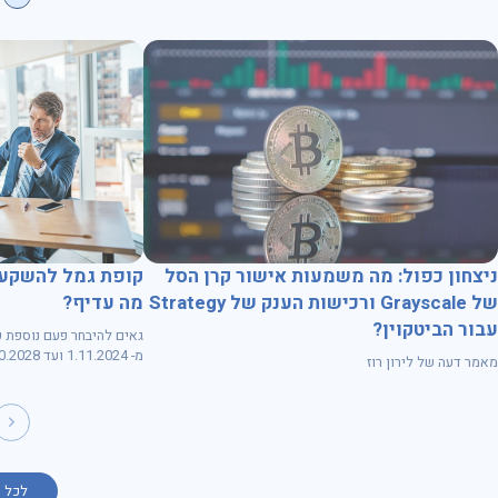
קופת גמל להשקעה
ניצחון כפול: מה משמעות אישור קרן הסל
מה עדיף?
של Grayscale ורכישות הענק של Strategy
עבור הביטקוין?
גאים להיבחר פעם נוספת ע
מ- 1.11.2024 ועד 31.10.2028
מאמר דעה של לירון רוז
לכל 