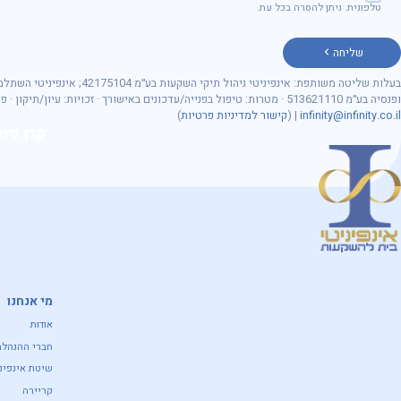
טלפונית. ניתן להסרה בכל עת.
שליחה
מספר ת״ז
כתובת דוא״ל
בעלות שליטה משותפת: אינפיניטי ניהול תיקי השקעות בע״מ 175104
ופנסיה בע״מ 513621110 · מטרות: טיפול בפנייה/עדכונים באישורך · זכויות: עיון/תיקון · פרטיות:
infinity@infinity.co.il
| (
קישור למדיניות פרטיות
)
קרן פנס
נושא הפנייה
מי אנחנו
אודות
חברי ההנהלה
שיטת אינפיני
קריירה