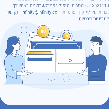
513621110 · מטרות: טיפול בפנייה/עדכונים באישורך ·
מספר ת״ז
זכויות: עיון/תיקון · פרטיות:
infinity@infinity.co.il
| (
קישור
למדיניות פרטיות
)
כתובת דוא״ל
נושא הפנייה