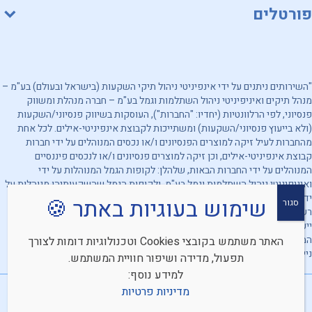
פורטלים
"השירותים ניתנים על ידי אינפיניטי ניהול תיקי השקעות (בישראל ובעולם) בע"מ –
מנהל תיקים ואיניפיניטי ניהול השתלמות וגמל בע"מ – חברה מנהלת ומשווק
פנסיוני, לפי הרלוונטיות (יחדיו: "החברות"), העוסקות בשיווק פנסיוני/השקעות
(ולא בייעוץ פנסיוני/השקעות) ומשתייכות לקבוצת אינפיניטי-אילים. לכל אחת
מהחברות לעיל זיקה למוצרים הפנסיונים ו/או נכסים המנוהלים על ידי חברות
קבוצת אינפיניטי-אילים, וכן זיקה למוצרים פנסיונים ו/או לנכסים פיננסיים
המנוהלים על ידי החברות הבאות, שלהלן: לקופות הגמל המנוהלות על ידי
ואיניפיניטי ניהול השתלמות וגמל בע"מ, ולקופות הגמל שהשקעותיהן מנוהלות על
ידי אינפיניטי ניהול תיקי השקעות (בישראל ובעולם) בע"מ. מובהר, כי החברות
שימוש בעוגיות באתר 🍪
סגור
רשאיות להעדיף מוצרים ו/או נכסים פיננסיים אחרים. האמור לעיל אינו מהווה
ייעוץ/שיווק השקעות ו/או ייעוץ/שיווק פנסיוני ו/או תחליף לייעוץ/שיווק כאמור
המתחשב בנתונים ובצרכים המיוחדים של כל אדם וכן אינו מהווה הצעה לרכישת
האתר משתמש בקובצי Cookies וטכנולוגיות דומות לצורך
ניירות ערך. אין לראות באמור לעיל התחייבות החברות להשגת תשואה כלשהי.
תפעול, מדידה ושיפור חוויית המשתמש.
למידע נוסף:
מדיניות פרטיות