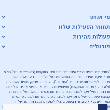
מי אנחנו
תחומי הפעילות שלנו
פעולות מהירות
פורטלים
"השירותים ניתנים על ידי אינפיניטי ניהול תיקי השקעות (בישראל ובעולם) בע"מ –
מנהל תיקים ואיניפיניטי ניהול השתלמות וגמל בע"מ – חברה מנהלת ומשווק
פנסיוני, לפי הרלוונטיות (יחדיו: "החברות"), העוסקות בשיווק פנסיוני/השקעות
(ולא בייעוץ פנסיוני/השקעות) ומשתייכות לקבוצת אינפיניטי-אילים. לכל אחת
מהחברות לעיל זיקה למוצרים הפנסיונים ו/או נכסים המנוהלים על ידי חברות
קבוצת אינפיניטי-אילים, וכן זיקה למוצרים פנסיונים ו/או לנכסים פיננסיים
המנוהלים על ידי החברות הבאות, שלהלן: לקופות הגמל המנוהלות על ידי
ואיניפיניטי ניהול השתלמות וגמל בע"מ, ולקופות הגמל שהשקעותיהן מנוהלות על