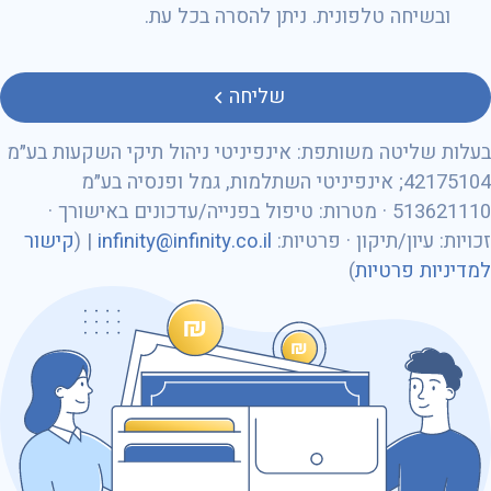
ובשיחה טלפונית. ניתן להסרה בכל עת.
טלפון
שליחה
בעלות שליטה משותפת: אינפיניטי ניהול תיקי השקעות בע״מ
42175104; אינפיניטי השתלמות, גמל ופנסיה בע״מ
513621110 · מטרות: טיפול בפנייה/עדכונים באישורך ·
מספר ת״ז
זכויות: עיון/תיקון · פרטיות:
infinity@infinity.co.il
| (
קישור
למדיניות פרטיות
)
כתובת דוא״ל