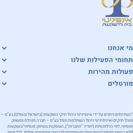
מי אנחנו
תחומי הפעילות שלנו
פעולות מהירות
פורטלים
"השירותים ניתנים על ידי אינפיניטי ניהול תיקי השקעות (בישראל ובעולם) בע"מ –
מנהל תיקים ואיניפיניטי ניהול השתלמות וגמל בע"מ – חברה מנהלת ומשווק
פנסיוני, לפי הרלוונטיות (יחדיו: "החברות"), העוסקות בשיווק פנסיוני/השקעות
(ולא בייעוץ פנסיוני/השקעות) ומשתייכות לקבוצת אינפיניטי-אילים. לכל אחת