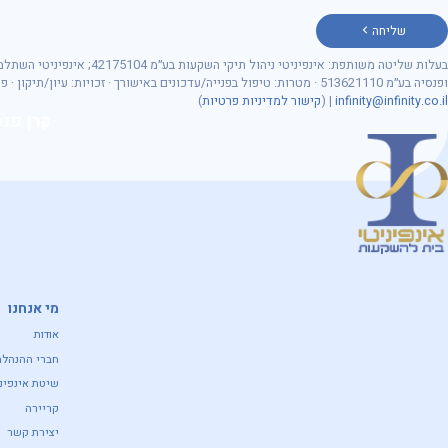
שליחה
מספר ת״ז
כתובת דוא״ל
בעלות שליטה משותפת: אינפיניטי ניהול תיקי השקעות בע״מ 175104
ופנסיה בע״מ 513621110 · מטרות: טיפול בפנייה/עדכונים באישורך · זכויות: עיון/תיקון · פרטיות:
infinity@infinity.co.il
| (
קישור למדיניות פרטיות
)
קרן פנס
נושא הפנייה
מי אנחנו
אודות
חברי ההנהלה
שיטת אינפיני
קריירה
יצירת קשר