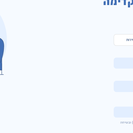
דימה
ירות
אני מאשר/ת לקבל מקבוצת אינפיניטי פניות ועדכונים באמצעים דיגיטלים (לרבות דוא"ל וSMS) ובשיחה