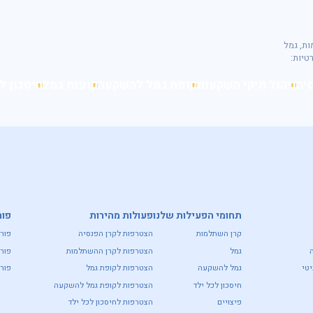
42; אינפיניטי השתלמות, גמל
יה
ניהול תיקי השקעות
קופת גמל להשקעה
קופות גמל
חיסכון ל
תחומי הפעילות שלנו
פעולות מהירות
פור
קרן השתלמות
הצטרפות לקרן הפנסיה
פור
גמל
הצטרפות לקרן ההשתלמות
פור
טי
גמל להשקעה
הצטרפות לקופת גמל
פורט
חיסכון לכל ילד
הצטרפות לקופת גמל להשקעה
פיצויים
הצטרפות לחיסכון לכל ילד