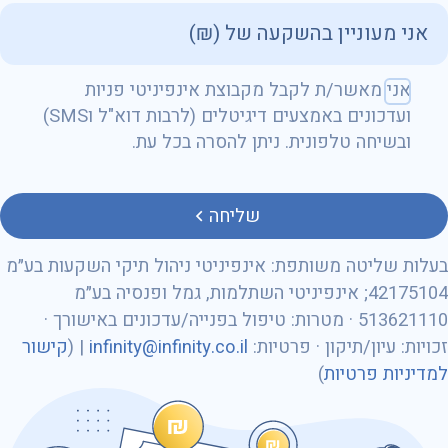
שם מלא
אני מאשר/ת לקבל מקבוצת אינפיניטי פניות
ועדכונים באמצעים דיגיטלים (לרבות דוא"ל וSMS)
ובשיחה טלפונית. ניתן להסרה בכל עת.
טלפון
שליחה
בעלות שליטה משותפת: אינפיניטי ניהול תיקי השקעות בע״מ
42175104; אינפיניטי השתלמות, גמל ופנסיה בע״מ
513621110 · מטרות: טיפול בפנייה/עדכונים באישורך ·
מספר ת״ז
זכויות: עיון/תיקון · פרטיות:
infinity@infinity.co.il
| (
קישור
למדיניות פרטיות
)