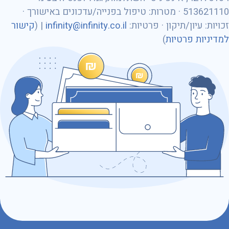
513621110 · מטרות: טיפול בפנייה/עדכונים באישורך ·
מספר ת״ז
זכויות: עיון/תיקון · פרטיות:
infinity@infinity.co.il
| (
קישור
למדיניות פרטיות
)
כתובת דוא״ל
נושא הפנייה