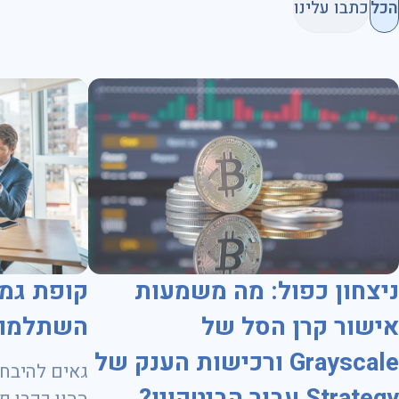
הכל
כתבו עלינו
ניצחון כפול: מה משמעות
קופת גמ
אישור קרן הסל של
השתלמות
Grayscale ורכישות הענק של
גאים להיבחר
Strategy עבור הביטקוין?