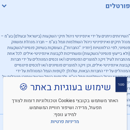
פורטלים
"השירותים ניתנים על ידי אינפיניטי ניהול תיקי השקעות (בישראל ובעולם) בע"מ –
מנהל תיקים ואיניפיניטי ניהול השתלמות וגמל בע"מ – חברה מנהלת ומשווק
פנסיוני, לפי הרלוונטיות (יחדיו: "החברות"), העוסקות בשיווק פנסיוני/השקעות
(ולא בייעוץ פנסיוני/השקעות) ומשתייכות לקבוצת אינפיניטי-אילים. לכל אחת
מהחברות לעיל זיקה למוצרים הפנסיונים ו/או נכסים המנוהלים על ידי חברות
קבוצת אינפיניטי-אילים, וכן זיקה למוצרים פנסיונים ו/או לנכסים פיננסיים
המנוהלים על ידי החברות הבאות, שלהלן: לקופות הגמל המנוהלות על ידי
ואיניפיניטי ניהול השתלמות וגמל בע"מ, ולקופות הגמל שהשקעותיהן מנוהלות על
ידי אינפיניטי ניהול תיקי השקעות (בישראל ובעולם) בע"מ. מובהר, כי החברות
שימוש בעוגיות באתר 🍪
סגור
רשאיות להעדיף מוצרים ו/או נכסים פיננסיים אחרים. האמור לעיל אינו מהווה
ייעוץ/שיווק השקעות ו/או ייעוץ/שיווק פנסיוני ו/או תחליף לייעוץ/שיווק כאמור
המתחשב בנתונים ובצרכים המיוחדים של כל אדם וכן אינו מהווה הצעה לרכישת
האתר משתמש בקובצי Cookies וטכנולוגיות דומות לצורך
ניירות ערך. אין לראות באמור לעיל התחייבות החברות להשגת תשואה כלשהי.
תפעול, מדידה ושיפור חוויית המשתמש.
למידע נוסף:
מדיניות פרטיות