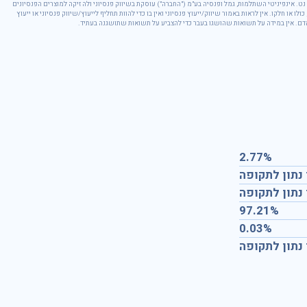
ט. אינפיניטי השתלמות, גמל ופנסיה בע"מ ("החברה") עוסקת בשיווק פנסיוני ולה זיקה למוצרים הפנסיונים
ו או חלקו. אין לראות באמור שיווק/ייעוץ פנסיוני ואין בו כדי להוות תחליף לייעוץ/שיווק פנסיוני או ייעוץ
אדם. אין במידה על תשואות שהושגו בעבר כדי להצביע על תשואות שתושגנה בעתיד.
2.77%
 נתון לתקופה
 נתון לתקופה
97.21%
0.03%
 נתון לתקופה