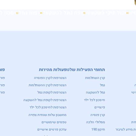
יה
ניהול תיקי השקעות
קופת גמל להשקעה
קופות גמל
חיסכון ל
תחומי הפעילות שלנו
פעולות מהירות
פור
קרן השתלמות
הצטרפות לקרן הפנסיה
פור
גמל
הצטרפות לקרן ההשתלמות
פור
טי
גמל להשקעה
הצטרפות לקופת גמל
פורט
חיסכון לכל ילד
הצטרפות לקופת גמל להשקעה
פיצויים
הצטרפות לחיסכון לכל ילד
קרן פנסיה
מחשבון עלות שנתית צפויה
ית
מסלולי הלכה
טפסים שימושיים
 מידע לציבור
תיקון 190
עדכון פרטים אישיים