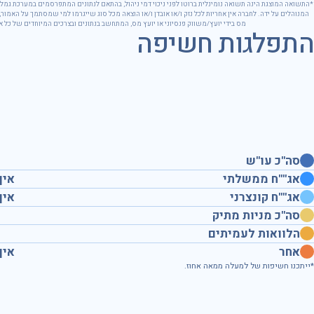
*התשואה המוצגת הינה תשואה נומינלית ברוטו לפני ניכוי דמי ניהול, בהתאם לנתונים המתפרסמים במערכת גמל נ
המנוהלים על ידה. לחברה אין אחריות לכל נזק ו/או אובדן ו/או הוצאה מכל סוג שייגרמו למי שמסתמך על האמור, כול
מס בידי יועץ/משווק פנסיוני או יועץ מס, המתחשב בנתונים ובצרכים המיוחדים של כל 
התפלגות חשיפה
סה"כ עו"ש
אג""ח ממשלתי
אין
אג""ח קונצרני
אין
סה"כ מניות מתיק
הלוואות לעמיתים
אחר
אין
*ייתכנו חשיפות של למעלה ממאה אחוז.