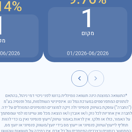
14%
1
1
מקום
מק
-06/2026
01/2026-06/2026
*התשואה המוצגת הינה תשואה נומינלית ברוטו לפני ניכוי דמי ניהול, בהתאם
לנתונים המתפרסמים במערכת גמל נט. אינפיניטי השתלמות, גמל ופנסיה בע"מ
("החברה") עוסקת בשיווק פנסיוני ולה זיקה למוצרים הפנסיונים המנוהלים על ידה.
לחברה אין אחריות לכל נזק ו/או אובדן ו/או הוצאה מכל סוג שייגרמו למי שמסתמך
על האמור, כולו או חלקו. אין לראות באמור שיווק/ייעוץ פנסיוני ואין בו כדי להוות
תחליף לייעוץ/שיווק פנסיוני או ייעוץ מס בידי יועץ/משווק פנסיוני או יועץ מס,
המתחשב בנתונים ובצרכים המיוחדים של כל אדם. אין במידה על תשואות שהושגו