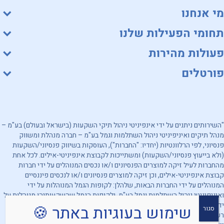
מי אנחנו
תחומי הפעילות שלנו
פעולות מהירות
פורטלים
"השירותים ניתנים על ידי אינפיניטי ניהול תיקי השקעות (בישראל ובעולם) בע"מ –
מנהל תיקים ואיניפיניטי ניהול השתלמות וגמל בע"מ – חברה מנהלת ומשווק
פנסיוני, לפי הרלוונטיות (יחדיו: "החברות"), העוסקות בשיווק פנסיוני/השקעות
(ולא בייעוץ פנסיוני/השקעות) ומשתייכות לקבוצת אינפיניטי-אילים. לכל אחת
מהחברות לעיל זיקה למוצרים הפנסיונים ו/או נכסים המנוהלים על ידי חברות
קבוצת אינפיניטי-אילים, וכן זיקה למוצרים פנסיונים ו/או לנכסים פיננסיים
המנוהלים על ידי החברות הבאות, שלהלן: לקופות הגמל המנוהלות על ידי
ואיניפיניטי ניהול השתלמות וגמל בע"מ, ולקופות הגמל שהשקעותיהן מנוהלות על
ידי אינפיניטי ניהול תיקי השקעות (בישראל ובעולם) בע"מ. מובהר, כי החברות
שימוש בעוגיות באתר 🍪
סגור
רשאיות להעדיף מוצרים ו/או נכסים פיננסיים אחרים. האמור לעיל אינו מהווה