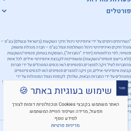
פורטלים
"השירותים ניתנים על ידי אינפיניטי ניהול תיקי השקעות (בישראל ובעולם) בע"מ –
מנהל תיקים ואיניפיניטי ניהול השתלמות וגמל בע"מ – חברה מנהלת ומשווק
פנסיוני, לפי הרלוונטיות (יחדיו: "החברות"), העוסקות בשיווק פנסיוני/השקעות
(ולא בייעוץ פנסיוני/השקעות) ומשתייכות לקבוצת אינפיניטי-אילים. לכל אחת
מהחברות לעיל זיקה למוצרים הפנסיונים ו/או נכסים המנוהלים על ידי חברות
קבוצת אינפיניטי-אילים, וכן זיקה למוצרים פנסיונים ו/או לנכסים פיננסיים
המנוהלים על ידי החברות הבאות, שלהלן: לקופות הגמל המנוהלות על ידי
ואיניפיניטי ניהול השתלמות וגמל בע"מ, ולקופות הגמל שהשקעותיהן מנוהלות על
שימוש בעוגיות באתר 🍪
ידי אינפיניטי ניהול תיקי השקעות (בישראל ובעולם) בע"מ. מובהר, כי החברות
סגור
רשאיות להעדיף מוצרים ו/או נכסים פיננסיים אחרים. האמור לעיל אינו מהווה
ייעוץ/שיווק השקעות ו/או ייעוץ/שיווק פנסיוני ו/או תחליף לייעוץ/שיווק כאמור
האתר משתמש בקובצי Cookies וטכנולוגיות דומות לצורך
המתחשב בנתונים ובצרכים המיוחדים של כל אדם וכן אינו מהווה הצעה לרכישת
תפעול, מדידה ושיפור חוויית המשתמש.
ניירות ערך. אין לראות באמור לעיל התחייבות החברות להשגת תשואה כלשהי.
למידע נוסף:
מדיניות פרטיות