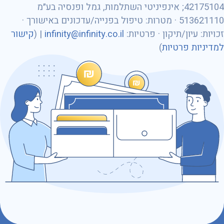
42175104; אינפיניטי השתלמות, גמל ופנסיה בע״מ
513621110 · מטרות: טיפול בפנייה/עדכונים באישורך ·
מספר ת״ז
זכויות: עיון/תיקון · פרטיות:
infinity@infinity.co.il
| (
קישור
למדיניות פרטיות
)
כתובת דוא״ל
נושא הפנייה