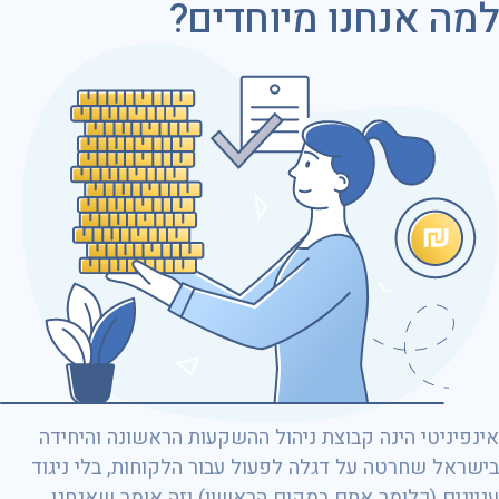
למה אנחנו מיוחדים?
באינפיניטי, המקצוענות שלנו עבורכם באה לידי ביטוי בכל
רגע נתון ובהסתכלות לטווח ארוך, תוך הקפדה על כל פרט
וחשיבה מוכחת שאינה גנרית או נחלת הכלל.
אינפיניטי הינה קבוצת ניהול ההשקעות הראשונה והיחידה
בישראל שחרטה על דגלה לפעול עבור הלקוחות, בלי ניגוד
עניינים (כלומר אתם במקום הראשון) וזה אומר שאנחנו