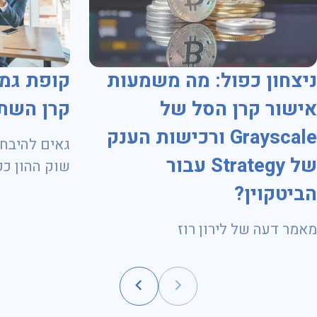
ניצחון כפול: מה משמעות
קופת גמ
אישור קרן הסל של
קרן השת
Grayscale ורכישות הענק
גאים להיבחר
של Strategy עבור
שוק ההון כק
1.11.2024 ועד 31.10.2028
הביטקוין?
מאמר דעה של לירון רוז