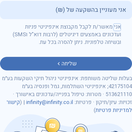
שם מלא
אני מאשר/ת לקבל מקבוצת אינפיניטי פניות
ועדכונים באמצעים דיגיטלים (לרבות דוא"ל וSMS)
ובשיחה טלפונית. ניתן להסרה בכל עת.
טלפון
שליחה
בעלות שליטה משותפת: אינפיניטי ניהול תיקי השקעות בע״מ
42175104; אינפיניטי השתלמות, גמל ופנסיה בע״מ
513621110 · מטרות: טיפול בפנייה/עדכונים באישורך ·
מספר ת״ז
זכויות: עיון/תיקון · פרטיות:
infinity@infinity.co.il
| (
קישור
למדיניות פרטיות
)