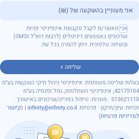
שם מלא
אני מאשר/ת לקבל מקבוצת אינפיניטי פניות
ועדכונים באמצעים דיגיטלים (לרבות דוא"ל וSMS)
ובשיחה טלפונית. ניתן להסרה בכל עת.
טלפון
שליחה
בעלות שליטה משותפת: אינפיניטי ניהול תיקי השקעות בע״מ
42175104; אינפיניטי השתלמות, גמל ופנסיה בע״מ
513621110 · מטרות: טיפול בפנייה/עדכונים באישורך ·
מספר ת״ז
זכויות: עיון/תיקון · פרטיות:
infinity@infinity.co.il
| (
קישור
למדיניות פרטיות
)