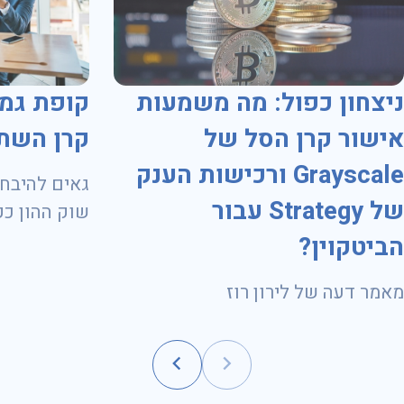
ניצחון כפול: מה משמעות
קופת גמ
אישור קרן הסל של
קרן השת
Grayscale ורכישות הענק
גאים להיבחר
של Strategy עבור
שוק ההון כק
1.11.2024 ועד 31.10.2028
הביטקוין?
מאמר דעה של לירון רוז