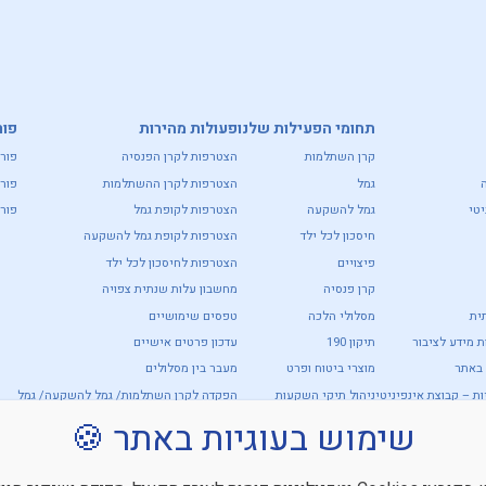
תחומי הפעילות שלנו
פעולות מהירות
פור
קרן השתלמות
הצטרפות לקרן הפנסיה
פור
גמל
הצטרפות לקרן ההשתלמות
פור
טי
גמל להשקעה
הצטרפות לקופת גמל
פורט
חיסכון לכל ילד
הצטרפות לקופת גמל להשקעה
פיצויים
הצטרפות לחיסכון לכל ילד
קרן פנסיה
מחשבון עלות שנתית צפויה
ית
מסלולי הלכה
טפסים שימושיים
 מידע לציבור
תיקון 190
עדכון פרטים אישיים
 באתר
מוצרי ביטוח ופרט
מעבר בין מסלולים
ות – קבוצת אינפיניטי
ניהול תיקי השקעות
הפקדה לקרן השתלמות/ גמל להשקעה/ גמל
נג
פאמילי האוס
מידע כללי ודוחות – פנסיה
שימוש בעוגיות באתר 🍪
נכסים אלטרנטיביים
דוחות גמל והשתלמות