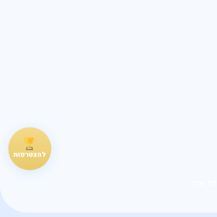
להצטרפות
כל ילד