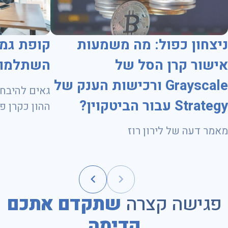
ניצחון כפול: מה משמעות
קופת גמ
אישור קרן הסל של
השתלמות
Grayscale ורכישות הענק של
גאים להיבחר
Strategy עבור הביטקוין?
ועד 31.10.2028
מאמר דעה של לירון רוז
פגישה קצרה
שתקדם אתכם
קדימה