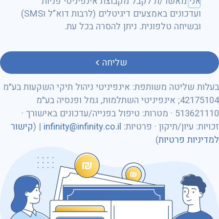
אני מאשר/ת לקבל מקבוצת אינפיניטי פניות
ועדכונים באמצעים דיגיטלים (לרבות דוא"ל וSMS)
ובשיחה טלפונית. ניתן להסרה בכל עת.
טלפון
שליחה
בעלות שליטה משותפת: אינפיניטי ניהול תיקי השקעות בע״מ
42175104; אינפיניטי השתלמות, גמל ופנסיה בע״מ
513621110 · מטרות: טיפול בפנייה/עדכונים באישורך ·
מספר ת״ז
זכויות: עיון/תיקון · פרטיות:
infinity@infinity.co.il
| (
קישור
למדיניות פרטיות
)
כתובת דוא״ל