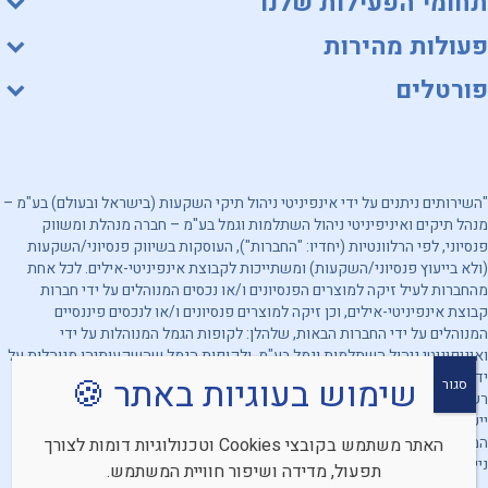
תחומי הפעילות שלנו
פעולות מהירות
פורטלים
"השירותים ניתנים על ידי אינפיניטי ניהול תיקי השקעות (בישראל ובעולם) בע"מ –
מנהל תיקים ואיניפיניטי ניהול השתלמות וגמל בע"מ – חברה מנהלת ומשווק
פנסיוני, לפי הרלוונטיות (יחדיו: "החברות"), העוסקות בשיווק פנסיוני/השקעות
(ולא בייעוץ פנסיוני/השקעות) ומשתייכות לקבוצת אינפיניטי-אילים. לכל אחת
מהחברות לעיל זיקה למוצרים הפנסיונים ו/או נכסים המנוהלים על ידי חברות
קבוצת אינפיניטי-אילים, וכן זיקה למוצרים פנסיונים ו/או לנכסים פיננסיים
המנוהלים על ידי החברות הבאות, שלהלן: לקופות הגמל המנוהלות על ידי
ואיניפיניטי ניהול השתלמות וגמל בע"מ, ולקופות הגמל שהשקעותיהן מנוהלות על
ידי אינפיניטי ניהול תיקי השקעות (בישראל ובעולם) בע"מ. מובהר, כי החברות
שימוש בעוגיות באתר 🍪
סגור
רשאיות להעדיף מוצרים ו/או נכסים פיננסיים אחרים. האמור לעיל אינו מהווה
ייעוץ/שיווק השקעות ו/או ייעוץ/שיווק פנסיוני ו/או תחליף לייעוץ/שיווק כאמור
האתר משתמש בקובצי Cookies וטכנולוגיות דומות לצורך
המתחשב בנתונים ובצרכים המיוחדים של כל אדם וכן אינו מהווה הצעה לרכישת
ניירות ערך. אין לראות באמור לעיל התחייבות החברות להשגת תשואה כלשהי.
תפעול, מדידה ושיפור חוויית המשתמש.